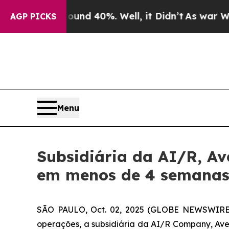
oor Around 40%. Well, it Didn’t
As war With Ira
AGP PICKS
Menu
Subsidiária da AI/R, A
em menos de 4 semana
SÃO PAULO, Oct. 02, 2025 (GLOBE NEWSWIRE) 
operações, a subsidiária da AI/R Company, A