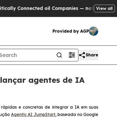
ly Connected oil Companies — not Taxpayers — th
View all
Provided by AGP
Share
lançar agentes de IA
ápidas e concretas de integrar a IA em suas
lução
Agentic AI JumpStart
, baseada no Google